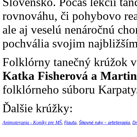
Slovensko. Počas lekcií tanc
rovnováhu, či pohybovo re
ale aj veselú nenáročnú cho
pochvália svojim najbližším
Folklórny tanečný krúžok v
Katka Fisherová a Martin
folklórneho súboru Karpaty
Ďalšie krúžky:
Animoterapia - Koníky pre MŠ
,
Flauta
,
Šikovné ruky – arteterapia
,
Dr